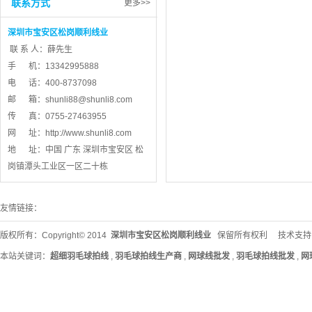
联系方式
更多>>
深圳市宝安区松岗顺利线业
联 系 人：薛先生
手 机：13342995888
电 话：400-8737098
邮 箱：
shunli88@shunli8.com
传 真：0755-27463955
网 址：
http://www.shunli8.com
地 址：中国 广东 深圳市宝安区 松
岗镇潭头工业区一区二十栋
友情链接：
版权所有：Copyright© 2014
深圳市宝安区松岗顺利线业
保留所有权利 技术支持
本站关键词：
超细羽毛球拍线
,
羽毛球拍线生产商
,
网球线批发
,
羽毛球拍线批发
,
网