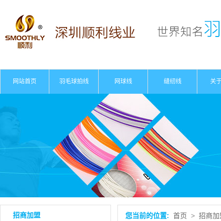
网站首页
羽毛球拍线
网球线
缝纫线
关
公
资
招商加盟
您当前的位置:
首页
>
招商加