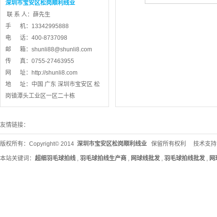
深圳市宝安区松岗顺利线业
联 系 人：薛先生
手 机：13342995888
电 话：400-8737098
邮 箱：
shunli88@shunli8.com
传 真：0755-27463955
网 址：
http://shunli8.com
地 址：中国 广东 深圳市宝安区 松
岗镇潭头工业区一区二十栋
友情链接：
版权所有：Copyright© 2014
深圳市宝安区松岗顺利线业
保留所有权利 技术支持
本站关键词：
超细羽毛球拍线
,
羽毛球拍线生产商
,
网球线批发
,
羽毛球拍线批发
,
网