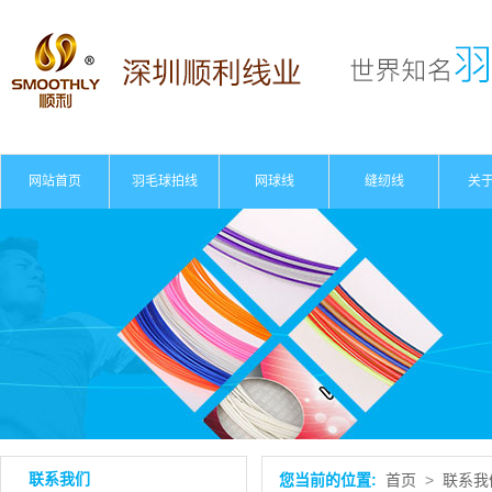
网站首页
羽毛球拍线
网球线
缝纫线
关
公
资
联系我们
您当前的位置:
首页
>
联系我