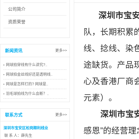
公司简介
深圳市宝
资质荣誉
队，长期积累
线、捻线、染
新闻资讯
更多>>
途缺货。产品
网球拍穿线有什么讲究?..
网球拍金丝线好还是透明线..
心及香港厂商会
网球是怎样打的? 网球是..
羽毛球拍线为什么会断？..
元素）。
深圳市宝
联系方式
更多>>
深圳市宝安区松岗顺利线业
感恩”的经营
联 系 人：薛先生