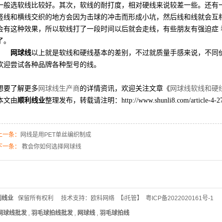
一般选软线比较好。其次，软线的耐打度，相对硬线来说较差一些。还有
竖线和横线交织的地方会因为击球的冲击而形成小坑，然后线和线就会互
会有这种效果，所以软线打了一段时间以后就会走线，有些朋友有强迫症
了。
网球线
以上就是软线和硬线基本的差别，不过就质量手感来说，不同
欢迎尝试各种品牌各种型号的线。
想要了解更多
网球线生产商
的详情资讯，欢迎关注文章《
网球线软线和硬
本文由
顺利线业
整理发布，转载请注明：http://www.shunli8.com/article-4-27
上一条：
网线是用PET单丝编织制成
下一条：
教会你如何选择网球线
利线业
保留所有权利 技术支持：
欧科网络
【
i托管
】
粤ICP备2022020161号-1
网球线批发
,
羽毛球拍线批发
,
网球线
,
羽毛球拍线