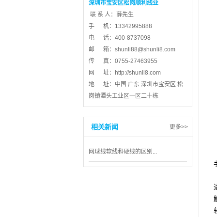
深圳市宝安区松岗顺利线业
联 系 人：薛先生
手 机：13342995888
电 话：400-8737098
邮 箱：
shunli88@shunli8.com
传 真：0755-27463955
网 址：
http://shunli8.com
地 址：中国 广东 深圳市宝安区 松
岗镇潭头工业区一区二十栋
相关新闻
更多>>
网球线软线和硬线的区别...