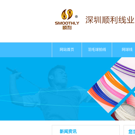
网站首页
羽毛球拍线
网球线
新闻资讯
您